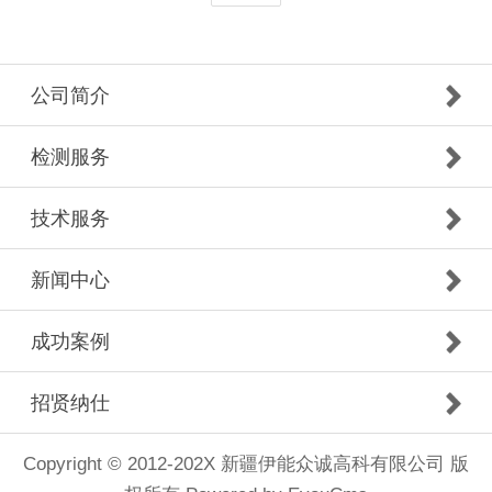
公司简介
检测服务
技术服务
新闻中心
成功案例
招贤纳仕
Copyright © 2012-202X 新疆伊能众诚高科有限公司 版